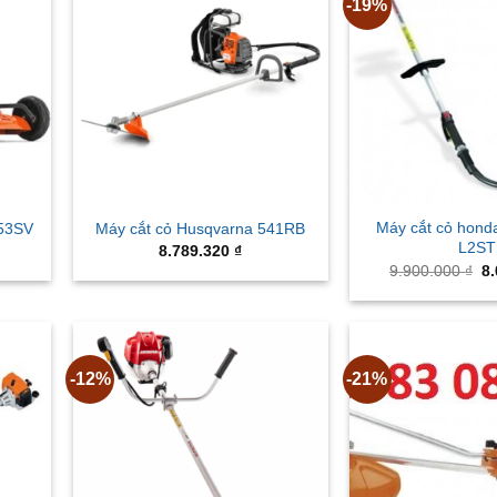
-19%
Máy cắt cỏ hon
153SV
Máy cắt cỏ Husqvarna 541RB
L2ST
8.789.320
₫
Or
9.900.000
₫
8
pr
wa
9.
-12%
-21%