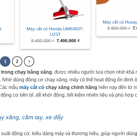
Máy cắt cỏ Husq
Or
8.900.000
₫
7
Máy cắt cỏ Honda UMK450T-
0
pr
U2ST
wa
Original
Current
8.400.000
₫
7.400.000
₫
8.
price
price
was:
is:
8.400.000 ₫.
7.400.000 ₫.
1
2
 trong chạy bằng xăng
, được nhiều người lựa chọn nhờ khả 
n. Nhờ dùng động cơ chạy xăng, máy có thể hoạt động ổn định
. Các mẫu
máy cắt cỏ
chạy xăng chính hãng
hiện nay đến từ 
ộng cơ bền bỉ, dễ khởi động, tiết kiệm nhiên liệu và phù hợp c
y xăng, cầm tay, xe đẩy
 suất động cơ, kiểu dáng máy và thương hiệu, giúp người dùn