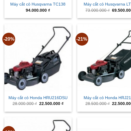
Máy cắt cỏ Husqvarna TC138
Máy cắt cỏ Husqvarna L
Original
94.000.000
₫
73.000.000
₫
69.500.0
price
was:
73.000.00
-20%
-21%
Máy cắt cỏ Honda HRU216DSU
Máy cắt cỏ Honda HRJ2
Original
Current
Original
28.000.000
₫
22.500.000
₫
28.500.000
₫
22.500.0
price
price
price
was:
is:
was:
28.000.000 ₫.
22.500.000 ₫.
28.500.00