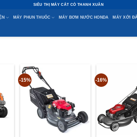
SIÊU THỊ MÁY CẮT CỎ THANH XUÂN
ỆN
MÁY PHUN THUỐC
MÁY BƠM NƯỚC HONDA
MÁY XỚI Đ
-15%
-16%