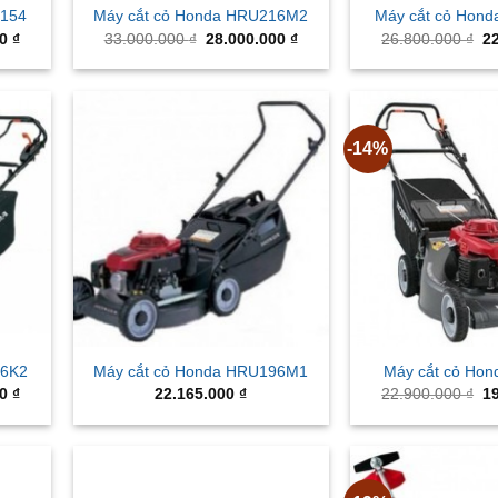
T154
Máy cắt cỏ Honda HRU216M2
Máy cắt cỏ Hon
Current
Original
Current
Or
00
₫
33.000.000
₫
28.000.000
₫
26.800.000
₫
2
price
price
price
pr
is:
was:
is:
wa
0 ₫.
69.500.000 ₫.
33.000.000 ₫.
28.000.000 ₫.
26
-14%
16K2
Máy cắt cỏ Honda HRU196M1
Máy cắt cỏ Ho
Current
Or
00
₫
22.165.000
₫
22.900.000
₫
1
price
pr
is:
wa
0 ₫.
22.500.000 ₫.
22