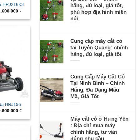
da HRJ216K3
hãng, đủ loại, giá tốt,
iginal
Current
2.600.000
₫
phù hợp địa hình miền
ice
price
núi
s:
is:
.800.000 ₫.
22.600.000 ₫.
Cung cấp máy cắt cỏ
tại Tuyên Quang: chính
hãng, đủ loại, giá tốt
Cung Cấp Máy Cắt Cỏ
Tại Ninh Bình – Chính
Hãng, Đa Dạng Mẫu
Mã, Giá Tốt
nda HRJ196
iginal
Current
9.600.000
₫
ice
price
Máy cắt cỏ ở Hưng Yên
s:
is:
.900.000 ₫.
19.600.000 ₫.
: Địa chỉ mua máy
chính hãng, tư vấn
đúng nhu cầu