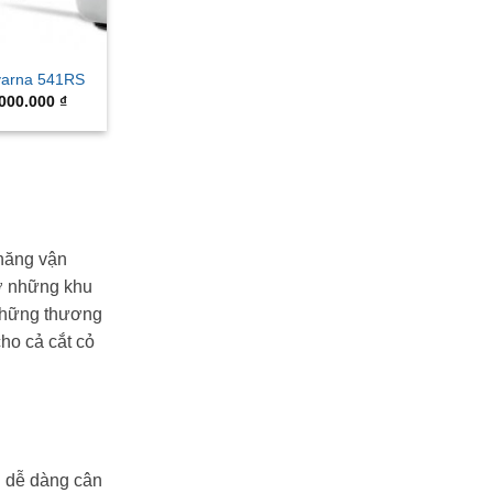
varna 541RS
iginal
Current
.000.000
₫
ice
price
s:
is:
900.000 ₫.
7.000.000 ₫.
năng vận
 ở những khu
những thương
ho cả cắt cỏ
g dễ dàng cân