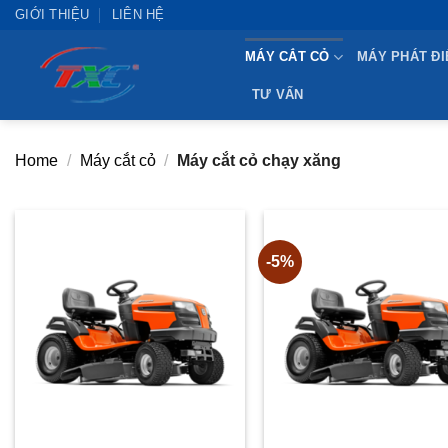
Skip
GIỚI THIỆU
LIÊN HỆ
to
MÁY CẮT CỎ
MÁY PHÁT ĐI
content
TƯ VẤN
Home
/
Máy cắt cỏ
/
Máy cắt cỏ chạy xăng
-5%