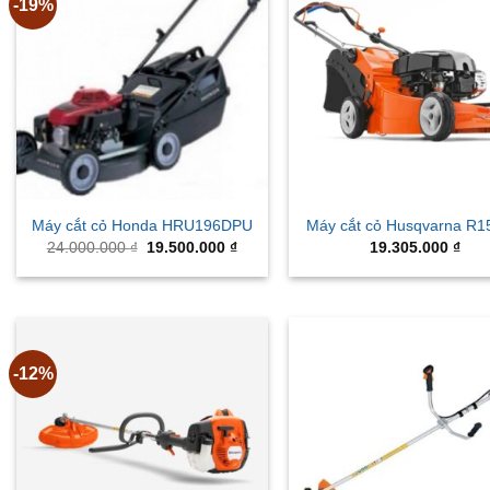
-19%
Máy cắt cỏ Honda HRU196DPU
Máy cắt cỏ Husqvarna R
Original
Current
24.000.000
₫
19.500.000
₫
19.305.000
₫
price
price
was:
is:
24.000.000 ₫.
19.500.000 ₫.
-12%