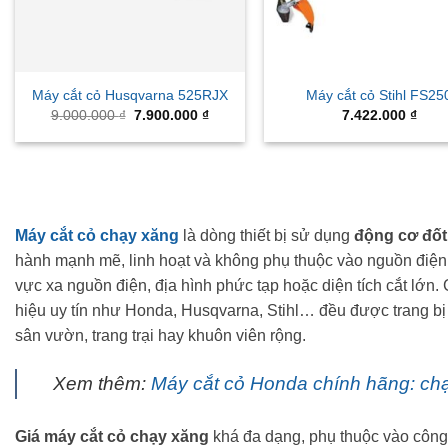
Máy cắt cỏ Husqvarna 525RJX
Máy cắt cỏ Stihl FS25
Original
Current
9.000.000
₫
7.900.000
₫
7.422.000
₫
price
price
was:
is:
9.000.000 ₫.
7.900.000 ₫.
Máy cắt cỏ chạy xăng
là dòng thiết bị sử dụng
động cơ đốt
hành mạnh mẽ, linh hoạt và không phụ thuộc vào nguồn điệ
vực xa nguồn điện, địa hình phức tạp hoặc diện tích cắt lớn
hiệu uy tín như Honda, Husqvarna, Stihl… đều được trang bị đ
sân vườn, trang trại hay khuôn viên rộng.
Xem thêm:
Máy cắt cỏ Honda chính hãng: chạ
Giá máy cắt cỏ chạy xăng
khá đa dạng, phụ thuộc vào công