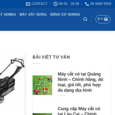
CONTACT
08:00 - 18:00
09 6669 5558
ẤT HONDA
MÁY XÂY DỰNG
ĐỘNG CƠ HONDA
0
₫
BÀI VIẾT TƯ VẤN
Máy cắt cỏ tại Quảng
Ninh – Chính hãng, đủ
loại, giá tốt, phù hợp
đa dạng địa hình
Cung cấp Máy cắt cỏ
tại Lào Cai – Chính