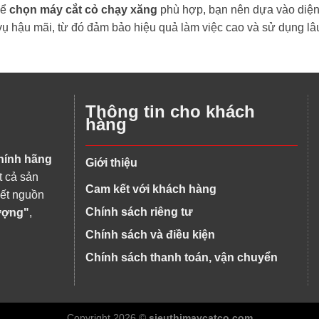
Để
chọn máy cắt cỏ chạy xăng
phù hợp, bạn nên dựa vào diện 
vụ hậu mãi, từ đó đảm bảo hiệu quả làm việc cao và sử dụng lâu
Thông tin cho khách
hàng
hính hãng
Giới thiệu
t cả sản
Cam kết với khách hàng
kết nguồn
Chính sách riêng tư
lượng"
,
Chính sách và điều kiện
Chính sách thanh toán, vận chuyển
Copyright 2026 ©
sieuthimaycatco.com