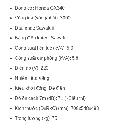
Động cơ: Honda GX340
Vòng tua (vòng/phút): 3000
Đầu phát: Sawafuji
Bảng điều khiển: Sawafuji
Công suất liên tục (kVA): 5.0
Công suất dự phòng (kVA): 5.8
Điện áp (V): 220
Nhiên liệu: Xăng
Kiểu khởi động: Đề điện
Độ ồn cách 7m (dB): 71 (~Siêu thị)
Kích thước (DxRxC) (mm): 708x548x493
Trọng lượng (kg): 75