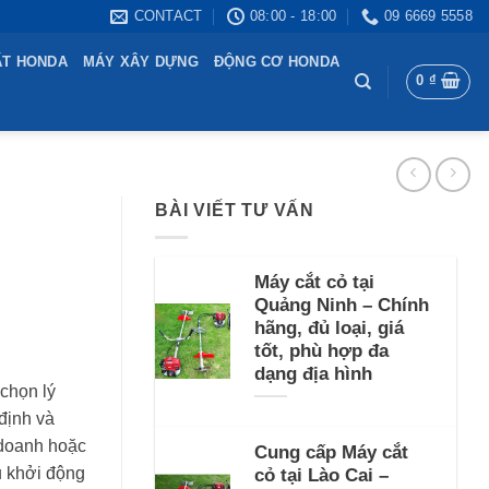
CONTACT
08:00 - 18:00
09 6669 5558
ẤT HONDA
MÁY XÂY DỰNG
ĐỘNG CƠ HONDA
0
₫
BÀI VIẾT TƯ VẤN
Máy cắt cỏ tại
Quảng Ninh – Chính
hãng, đủ loại, giá
tốt, phù hợp đa
dạng địa hình
chọn lý
định và
00 ₫.
 doanh hoặc
Cung cấp Máy cắt
 khởi động
cỏ tại Lào Cai –