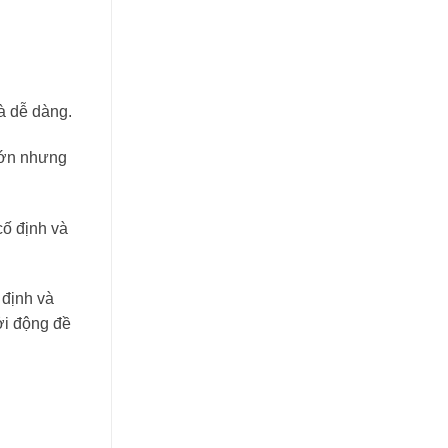
à dễ dàng.
lớn nhưng
ố định và
 định và
ởi động đề