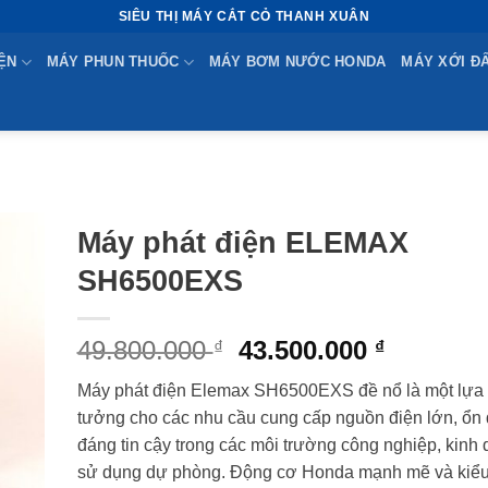
SIÊU THỊ MÁY CẮT CỎ THANH XUÂN
ỆN
MÁY PHUN THUỐC
MÁY BƠM NƯỚC HONDA
MÁY XỚI Đ
Máy phát điện ELEMAX
SH6500EXS
Original
Current
49.800.000
43.500.000
₫
₫
price
price
Máy phát điện Elemax SH6500EXS đề nổ là một lựa 
was:
is:
tưởng cho các nhu cầu cung cấp nguồn điện lớn, ổn 
49.800.000 ₫.
43.500.0
đáng tin cậy trong các môi trường công nghiệp, kinh
sử dụng dự phòng. Động cơ Honda mạnh mẽ và kiểu