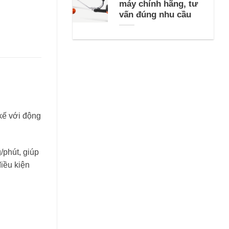
máy chính hãng, tư
vấn đúng nhu cầu
kế với động
phút, giúp
iều kiện