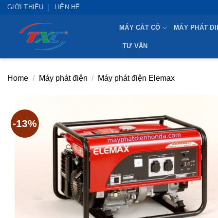
Skip
GIỚI THIỆU
LIÊN HỆ
to
MÁY CẮT CỎ
MÁY PHÁT ĐI
content
TƯ VẤN
Home
/
Máy phát điện
/
Máy phát điện Elemax
-13%