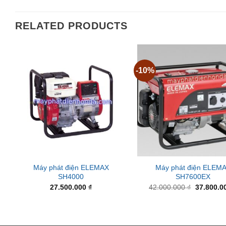
RELATED PRODUCTS
-10%
Máy phát điện ELEMAX
Máy phát điện ELEM
SH4000
SH7600EX
Original
27.500.000
₫
42.000.000
₫
37.800.0
price
was:
42.000.00