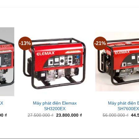
-13%
-21%
AX
Máy phát điện Elemax
Máy phát điện 
SH3200EX
SH7600E
Current
Original
Current
Orig
00
₫
27.500.000
₫
23.800.000
₫
56.000.000
₫
44.
price
price
price
pric
is:
was:
is:
was
0 ₫.
37.800.000 ₫.
27.500.000 ₫.
23.800.000 ₫.
56.