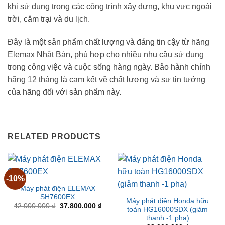
khi sử dụng trong các công trình xây dựng, khu vực ngoài
trời, cắm trại và du lịch.
Đây là một sản phẩm chất lượng và đáng tin cậy từ hãng
Elemax Nhật Bản, phù hợp cho nhiều nhu cầu sử dụng
trong công việc và cuộc sống hàng ngày. Bảo hành chính
hãng 12 tháng là cam kết về chất lượng và sự tin tưởng
của hãng đối với sản phẩm này.
RELATED PRODUCTS
-10%
Máy phát điện ELEMAX
SH7600EX
Máy phát điện Honda hữu
Original
Current
42.000.000
₫
37.800.000
₫
toàn HG16000SDX (giảm
price
price
thanh -1 pha)
was:
is: