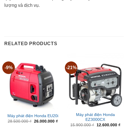
lượng và dịch vụ.
RELATED PRODUCTS
-9%
-21%
Máy phát điện Honda
Máy phát điện Honda EU20i
EZ3000CX
Original
Current
28.500.000
₫
26.000.000
₫
price
price
Original
Curr
15.900.000
₫
12.600.000
₫