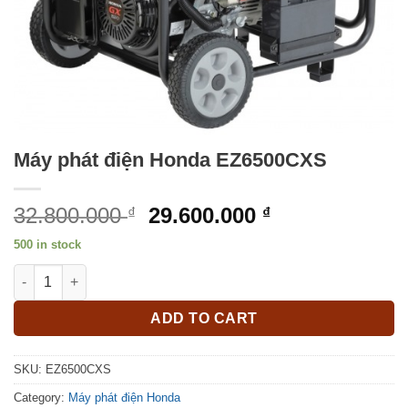
Máy phát điện Honda EZ6500CXS
Original
Current
32.800.000
29.600.000
₫
₫
price
price
500 in stock
was:
is:
Máy phát điện Honda EZ6500CXS quantity
32.800.000 ₫.
29.600.000 ₫.
ADD TO CART
SKU:
EZ6500CXS
Category:
Máy phát điện Honda