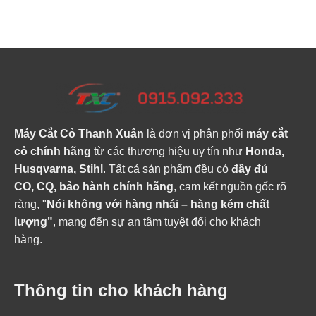
was:
is:
price
pric
28.500.000 ₫.
26.000.000 ₫.
was:
is:
15.900.000 ₫.
12.6
Máy Cắt Cỏ Thanh Xuân
là đơn vị phân phối
máy cắt
cỏ chính hãng
từ các thương hiệu uy tín như
Honda,
Husqvarna, Stihl
. Tất cả sản phẩm đều có
đầy đủ
CO, CQ, bảo hành chính hãng
, cam kết nguồn gốc rõ
ràng, "
Nói không với hàng nhái – hàng kém chất
lượng"
, mang đến sự an tâm tuyệt đối cho khách
hàng.
Thông tin cho khách hàng