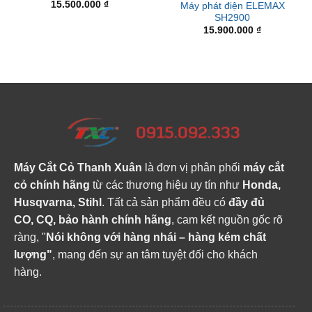
15.500.000
₫
Máy phát điện ELEMAX
SH2900
15.900.000
₫
Máy Cắt Cỏ Thanh Xuân
là đơn vị phân phối
máy cắt
cỏ chính hãng
từ các thương hiệu uy tín như
Honda,
Husqvarna, Stihl
. Tất cả sản phẩm đều có
đầy đủ
CO, CQ, bảo hành chính hãng
, cam kết nguồn gốc rõ
ràng, "
Nói không với hàng nhái – hàng kém chất
lượng"
, mang đến sự an tâm tuyệt đối cho khách
hàng.