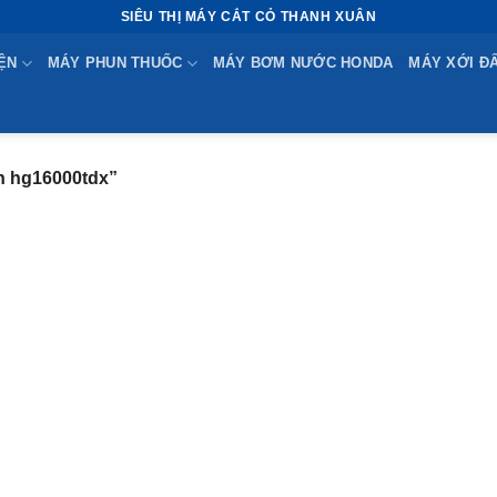
SIÊU THỊ MÁY CẮT CỎ THANH XUÂN
ỆN
MÁY PHUN THUỐC
MÁY BƠM NƯỚC HONDA
MÁY XỚI Đ
n hg16000tdx”