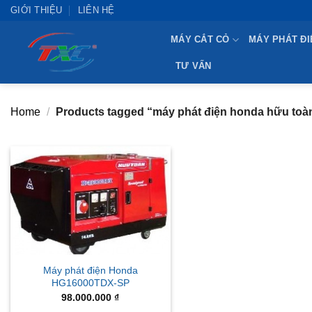
Skip
GIỚI THIỆU
LIÊN HỆ
to
MÁY CẮT CỎ
MÁY PHÁT ĐI
content
TƯ VẤN
Home
/
Products tagged “máy phát điện honda hữu toà
Máy phát điện Honda
HG16000TDX-SP
98.000.000
₫