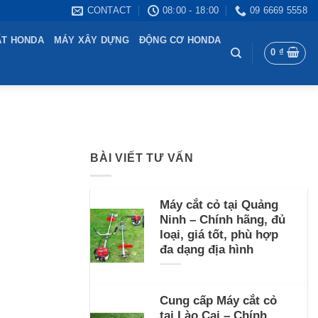
CONTACT
08:00 - 18:00
09 6669 5558
ẤT HONDA
MÁY XÂY DỰNG
ĐỘNG CƠ HONDA
0
₫
BÀI VIẾT TƯ VẤN
Máy cắt cỏ tại Quảng
Ninh – Chính hãng, đủ
loại, giá tốt, phù hợp
đa dạng địa hình
Cung cấp Máy cắt cỏ
tại Lào Cai – Chính