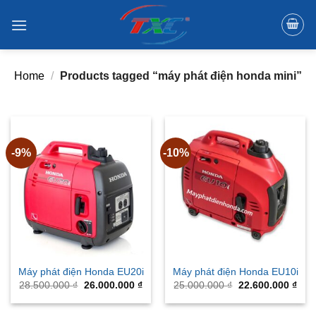
Skip
to
content
Home
/
Products tagged “máy phát điện honda mini”
-9%
-10%
Máy phát điện Honda EU20i
Máy phát điện Honda EU10i
Original
Current
Original
Curr
28.500.000
₫
26.000.000
₫
25.000.000
₫
22.600.000
₫
price
price
price
pric
was:
is:
was:
is:
28.500.000 ₫.
26.000.000 ₫.
25.000.000 ₫.
22.6