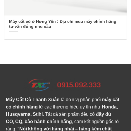
Máy cắt cỏ ở Hưng Yên : Địa chỉ mua máy chính hãng,
tư vấn đúng nhu cầu
Máy Cắt Cỏ Thanh Xuân
là đơn vị phân phối
máy cắt
cỏ chính hãng
từ các thương hiệu uy tín như
Honda,
Husqvarna, Stihl
. Tất cả sản phẩm đều có
đầy đủ
CO, CQ, bảo hành chính hãng
, cam kết nguồn gốc rõ
ràng, "
Nói không với hàng nhái – hàng kém chất