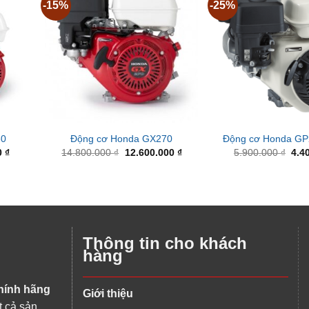
-15%
-25%
60
Động cơ Honda GX270
Động cơ Honda G
Current
Original
Current
Orig
0
₫
14.800.000
₫
12.600.000
₫
5.900.000
₫
4.4
price
price
price
pric
is:
was:
is:
was
 ₫.
6.400.000 ₫.
14.800.000 ₫.
12.600.000 ₫.
5.90
Thông tin cho khách
hàng
hính hãng
Giới thiệu
t cả sản