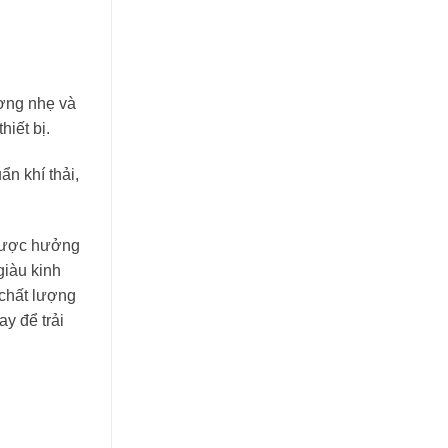
ượng nhẹ và
iết bị.
n khí thải,
 được hưởng
giàu kinh
 chất lượng
y để trải