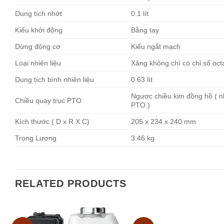
Dung tích nhớt
0.1 lít
Kiểu khởi động
Bằng tay
Dừng động cơ
Kiểu ngắt mạch
Loại nhiên liệu
Xăng không chì có chỉ số oct
Dung tích bình nhiên liệu
0.63 lít
Ngược chiều kim đồng hồ ( nh
Chiều quay trục PTO
PTO )
Kích thước ( D x R X C)
205 x 234 x 240 mm
Trọ
ng Lượng
3.46 kg
RELATED PRODUCTS