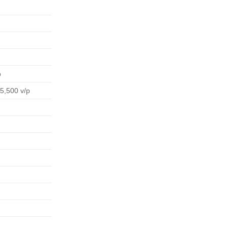
p
/5,500 v/p