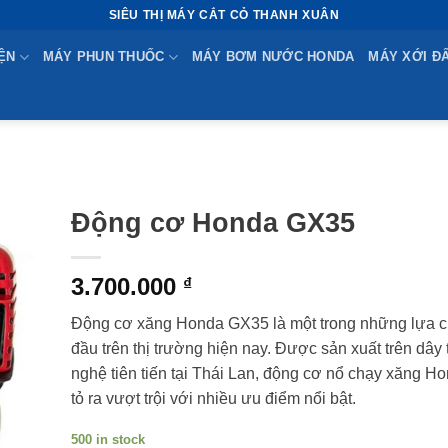
SIÊU THỊ MÁY CẮT CỎ THANH XUÂN
ỆN
MÁY PHUN THUỐC
MÁY BƠM NƯỚC HONDA
MÁY XỚI Đ
Động cơ Honda GX35
3.700.000
₫
Động cơ xăng Honda GX35 là một trong những lựa 
đầu trên thị trường hiện nay. Được sản xuất trên dây
nghệ tiên tiến tại Thái Lan, động cơ nổ chạy xăng 
tỏ ra vượt trội với nhiều ưu điểm nổi bật.
500 in stock