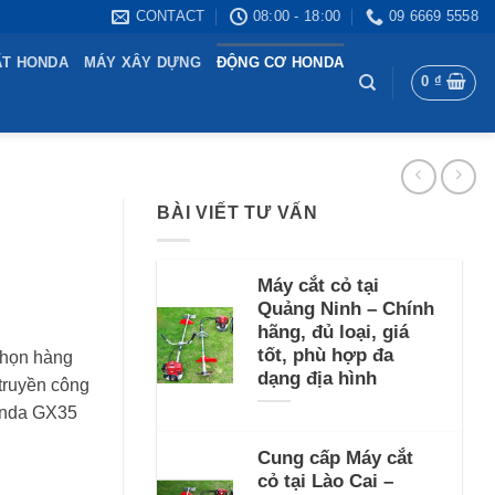
CONTACT
08:00 - 18:00
09 6669 5558
ẤT HONDA
MÁY XÂY DỰNG
ĐỘNG CƠ HONDA
0
₫
BÀI VIẾT TƯ VẤN
Máy cắt cỏ tại
Quảng Ninh – Chính
hãng, đủ loại, giá
tốt, phù hợp đa
chọn hàng
dạng địa hình
 truyền công
Honda GX35
Cung cấp Máy cắt
cỏ tại Lào Cai –