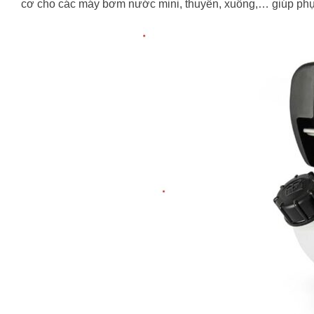
cơ cho các máy bơm nước mini, thuyền, xuồng,… giúp phục 