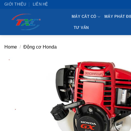
Skip
GIỚI THIỆU
LIÊN HỆ
to
MÁY CẮT CỎ
MÁY PHÁT ĐI
content
TƯ VẤN
Home
/
Động cơ Honda