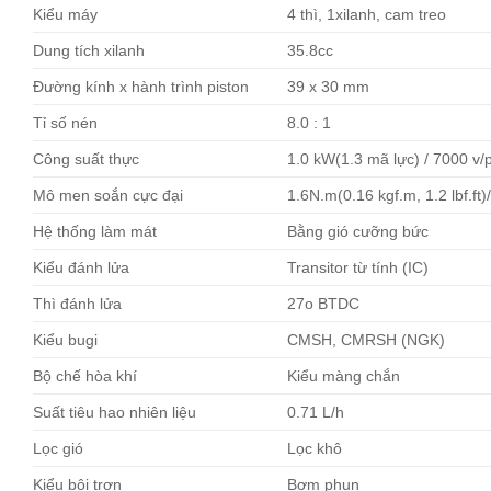
Kiểu máy
4 thì, 1xilanh, cam treo
Dung tích xilanh
35.8cc
Đường kính x hành trình piston
39 x 30 mm
Tỉ số nén
8.0 : 1
Công suất thực
1.0 kW(1.3 mã lực) / 7000 v/
Mô men soắn cực đại
1.6N.m(0.16 kgf.m, 1.2 lbf.ft)
Hệ thống làm mát
Bằng gió cưỡng bức
Kiểu đánh lửa
Transitor từ tính (IC)
Thì đánh lửa
27o BTDC
Kiểu bugi
CMSH, CMRSH (NGK)
Bộ chế hòa khí
Kiểu màng chắn
Suất tiêu hao nhiên liệu
0.71 L/h
Lọc gió
Lọc khô
Kiểu bôi trơn
Bơm phun