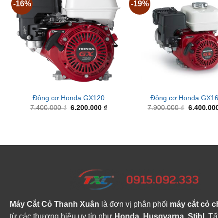
-16%
-19%
Động cơ Honda GX120
Động cơ Honda GX1
Original
Current
Original
7.400.000
₫
6.200.000
₫
7.900.000
₫
6.400.00
price
price
price
was:
is:
was:
7.400.000 ₫.
6.200.000 ₫.
7.900.000
Máy Cắt Cỏ Thanh Xuân
là đơn vị phân phối
máy cắt cỏ c
từ các thương hiệu uy tín như
Honda, Husqvarna, Stihl
. Tấ