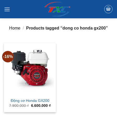
Skip
to
content
Home
/
Products tagged “dong co honda gx200”
-16%
Động cơ Honda GX200
Original
Current
7.900.000
₫
6.600.000
₫
price
price
was:
is:
7.900.000 ₫.
6.600.000 ₫.