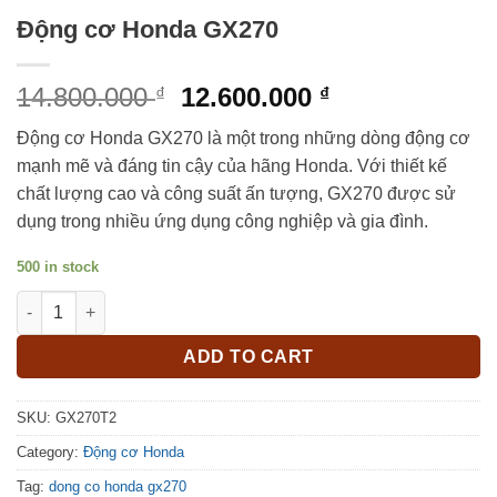
Động cơ Honda GX270
Original
Current
14.800.000
12.600.000
₫
₫
price
price
Động cơ Honda GX270 là một trong những dòng động cơ
was:
is:
mạnh mẽ và đáng tin cậy của hãng Honda. Với thiết kế
14.800.000 ₫.
12.600.000 ₫.
chất lượng cao và công suất ấn tượng, GX270 được sử
dụng trong nhiều ứng dụng công nghiệp và gia đình.
500 in stock
Động cơ Honda GX270 quantity
ADD TO CART
SKU:
GX270T2
Category:
Động cơ Honda
Tag:
dong co honda gx270