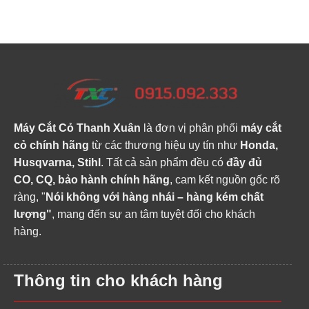
7.900.000 ₫.
6.600
Máy Cắt Cỏ Thanh Xuân
là đơn vị phân phối
máy cắt
cỏ chính hãng
từ các thương hiệu uy tín như
Honda,
Husqvarna, Stihl
. Tất cả sản phẩm đều có
đầy đủ
CO, CQ, bảo hành chính hãng
, cam kết nguồn gốc rõ
ràng, "
Nói không với hàng nhái – hàng kém chất
lượng"
, mang đến sự an tâm tuyệt đối cho khách
hàng.
Thông tin cho khách hàng