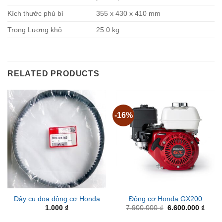
Kích thước phủ bì
355 x 430 x 410 mm
Trọng Lượng khô
25.0 kg
RELATED PRODUCTS
-16%
Dây cu doa động cơ Honda
Động cơ Honda GX200
Original
Curre
1.000
₫
7.900.000
₫
6.600.000
₫
price
price
was:
is: