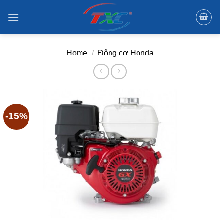
Skip
to
content
Home
/
Động cơ Honda
-15%