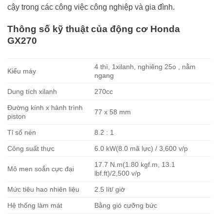
cậy trong các công việc công nghiệp và gia đình.
Thông số kỹ thuật của động cơ Honda
GX270
4 thì, 1xilanh, nghiêng 25o , nằm
Kiểu máy
ngang
Dung tích xilanh
270cc
Đường kính x hành trình
77 x 58 mm
piston
Tỉ số nén
8.2 : 1
Công suất thực
6.0 kW(8.0 mã lực) / 3,600 v/p
17.7 N.m(1.80 kgf.m, 13.1
Mô men soắn cực đại
lbf.ft)/2,500 v/p
Mức tiêu hao nhiên liệu
2.5 lít/ giờ
Hệ thống làm mát
Bằng gió cưỡng bức