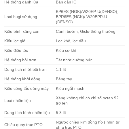
Hệ thống đánh lửa
Bán dẫn IC
BP6ES (NGK)/W20EP-U(DENSO),
Loại bugi sử dụng
BPR6ES (NGK)/ W20EPR-U
(DENSO)
Kiểu bình xăng con
Cánh bướm, Giclơ thông thường
Kiểu lọc gió
Lọc khô, lọc dầu
Kiểu điều tốc
Kiểu cơ khí
Hệ thống bôi trơn
Tát nhớt cưỡng bức
Dung tích nhớt bôi trơn
1.1 lít
Hệ thống khởi động
Bằng tay
Kiểu công tắc dừng máy
Kiểu ngắt mạch
Xăng không chì có chỉ số octan 92
Loại nhiên liệu
trở lên
Dung tích bình nhiên liệu
5.3 lít
Ngược chiều kim đồng hồ ( nhìn từ
Chiều quay trục PTO
phía trục PTO